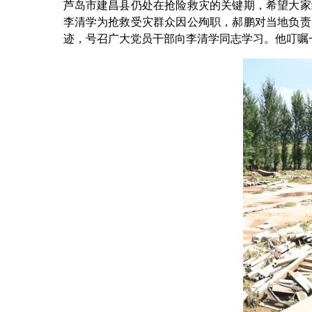
芦岛市建昌县仍处在抢险救灾的关键期，希望大家
李清学为抢救受灾群众因公殉职，郝鹏对当地负责
迹，号召广大党员干部向李清学同志学习。他叮嘱