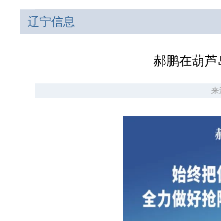
辽宁信息
郝鹏在葫芦
来