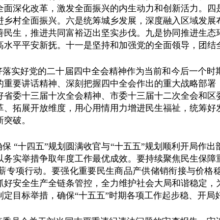
全面深化改革，激发全面振兴的内生动力和创新活力。四
进乡村全面振兴。六是统筹城乡发展，深度融入区域发展
善民生，推进共同富裕迈出坚实步伐。九是协同推进生态
高水平平安新抚。十一是坚持和加强党的全面领导，团结全
好落实好党的二十届四中全会精神作为当前和今后一个时
的重要讲话精神、深刻把握四中全会作出的重大战略部署
好省委十三届十次全会精神、市委十三届十二次全会和区
革、拓展开放维度，用心用情用力增进民生福祉，统筹好
新突破。
保 “十四五”规划圆满收官与“十五五”规划顺利开局作
以务实举措争取年度工作最优成效。要持续聚焦民生保障
薪专项行动。要强化重要民生商品产供储销衔接与价格
抓好安全生产全链条管控，全力维护社会大局和谐稳定，
制定目标举措，确保“十五五”时期各项工作起步稳、开局