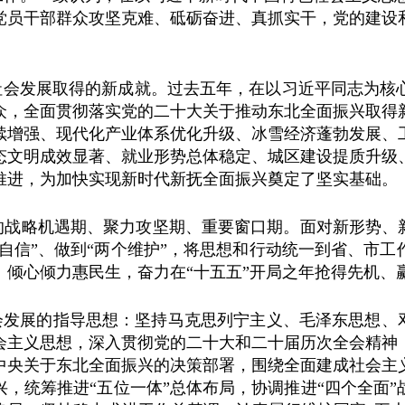
党员干部群众攻坚克难、砥砺奋进、真抓实干，党的建设
社会发展取得的新成就。过去五年，在以习近平同志为核
众，全面贯彻落实党的二十大关于推动东北全面振兴取得
续增强、现代化产业体系优化升级、冰雪经济蓬勃发展、
态文明成效显著、就业形势总体稳定、城区建设提质升级
推进，为加快实现新时代新抚全面振兴奠定了坚实基础。
战略机遇期、聚力攻坚期、重要窗口期。面对新形势、新
个自信”、做到“两个维护”，将思想和行动统一到省、市
倾心倾力惠民生，奋力在“十五五”开局之年抢得先机、
会发展的指导思想：坚持马克思列宁主义、毛泽东思想、
会主义思想，深入贯彻党的二十大和二十届历次全会精神
中央关于东北全面振兴的决策部署，围绕全面建成社会主
，统筹推进“五位一体”总体布局，协调推进“四个全面