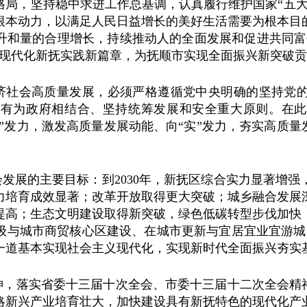
格局，坚持稳中求进工作总基调，认真履行维护国家“五大
根本动力，以满足人民日益增长的美好生活需要为根本目
升和量的合理增长，持续推动人的全面发展和促进共同富
式现代化新抚实践新篇章，为抚顺市实现全面振兴新突破
经济社会高质量发展，必须严格遵循党中央明确的坚持党
和有为政府相结合、坚持统筹发展和安全重大原则。在此
新”发力，激发高质量发展动能、向“实”发力，夯实高质量
会发展的主要目标：到2030年，新抚区综合实力显著增
力培育成效显著；改革开放取得更大突破；城乡融合发展
提高；生态文明建设取得新突破，绿色低碳转型步伐加快
级与城市商贸核心区建设、在城市更新与宜居宜业宜游城
市一道基本实现社会主义现代化，实现新时代全面振兴夯实
，落实省委十三届十次全会、市委十三届十二次全会精神
略新兴产业培育壮大，加快建设具有新抚特色的现代化产