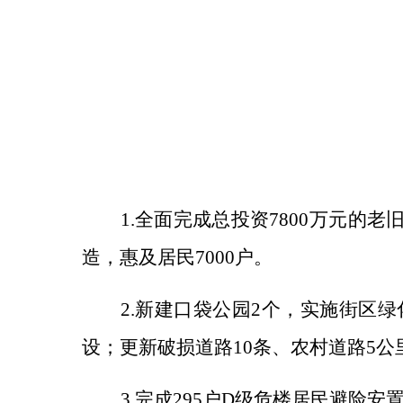
1.
全面完成
总投资
7800万元的
造，惠及居民7000户。
2.
新建口袋公园
2个，实施街区绿
设；
更新
破损道路
10条、
农村道路
5公
3.
完成
295户D级危楼居民避险安