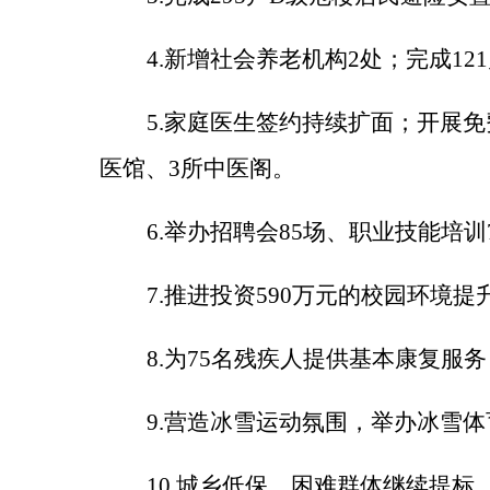
4.
新增社会养老机构
2处；完成12
5.
家庭医生签约持续扩面；开展免
医馆、3所中医阁。
6.举办招聘会85场、职业技能培训
7.
推进投资
590万元的校园环境
8.
为
75名
残疾人提供基本康复服务
9.
营造冰雪运动氛围，举办冰雪体
10.城乡低保、困难群体继续提标