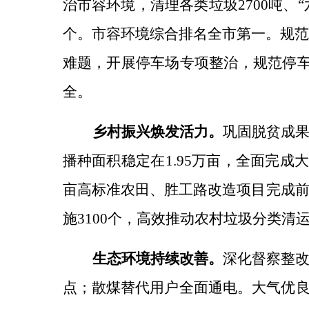
治市容环境，
清理各类垃圾
2700吨
个。市容环境综合排名全市第一。
规
难题，开展停车场专项整治，规范停车
全。
乡村振兴焕发活力。
巩固脱贫成
播种面积稳定在
1.95万亩，全面完
亩高标准农田、胜工路改造项目完成
施
3100个，高效推动农村垃圾分类清
生态环境持续改善。
深化督察整
点；散煤替代用户全面通电。大气优良天数