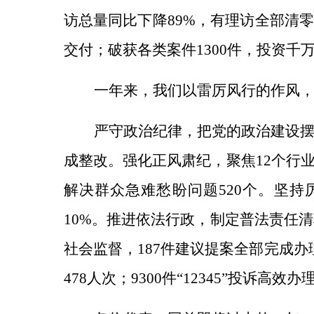
访总量同比下降89%，有理访全部清
交付；破获各类案件1300件，投资千
一年来，我们以雷厉风行的作风
严守政治纪律，
把党的政治建设
成整改。
强化正风肃纪，
聚焦
12个行
解决群众急难愁盼问题520个。
坚持
10%。
推进依法行政，
制定普法责任清
社会监督，
187件建议提案全部完成办
478人次；
9300件“12345”投诉高效办