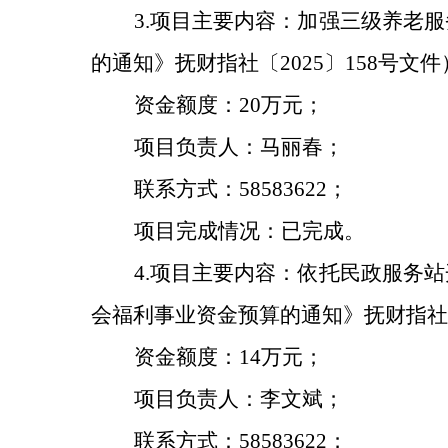
3
.
项目主要内容：
加强三级养老服
的通知》抚财指社〔
202
5
〕
158
号文件
资金额度：
20
万元；
项目负责人：
马丽春
；
联系方式：
58583622；
项目
完成情况：已完成。
4
.
项目主要内容：
依托民政服务站
会福利事业
资金预算的通知》抚财指社
资金额度：
14
万元；
项目负责人：
李文斌
；
联系方式：
58583622；