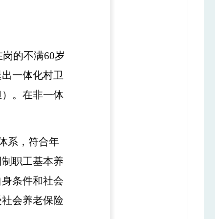
在岗的
不满
60岁
退出一体化村卫
担）
。
在非一体
体系，
符合年
同制职工基本养
自身条件和社会
受社会养老保险