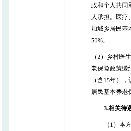
政和个人共同
人
承担
。
医疗
加城乡居民基
50%。
（
2
）
乡村医
老保险政策缴
（含
15年
）
，
居民基本养老
3.
相关待
（
1）
本