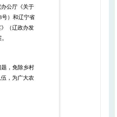
院办公厅《关于
3
号）和
辽宁省
案
》（
辽政办发
案
。
问题，免除乡村
队伍，为广大农