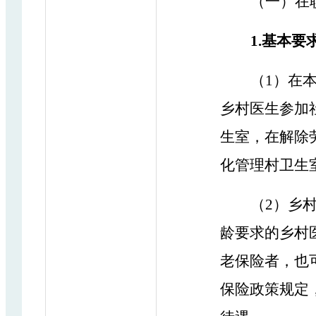
（一）在
1.基本要
（
1）
在
乡村医生参加
生室，在解除
化管理村卫生
（
2
）
乡
龄要求的乡村
老保险
者
，
也
保险政策规定