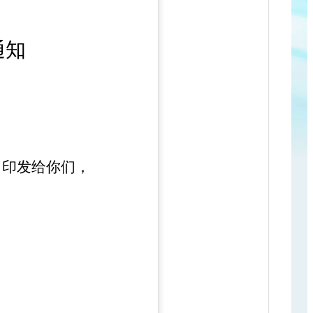
通知
》
印
发给你们
，