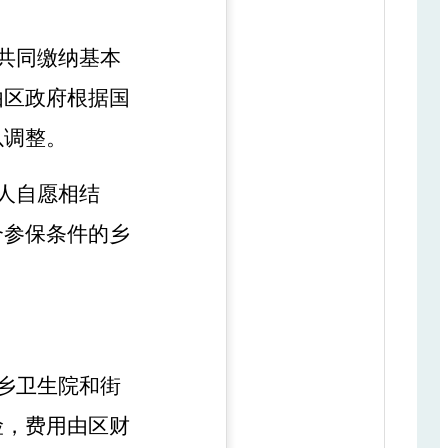
共同缴纳基本
由
区
政府根据国
以调整。
人自愿相结
合参保条件的乡
乡卫生院和街
险
，费用
由
区
财