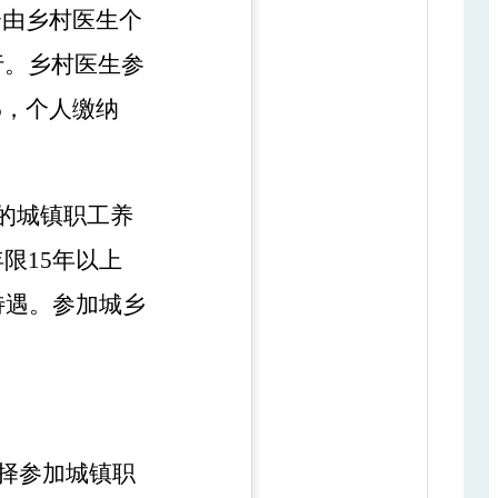
分
由
乡村医生个
行。
乡村医生
参
%，个人缴纳
的城镇职工养
年限
15年
以上
待遇。参加
城乡
择参加城镇职