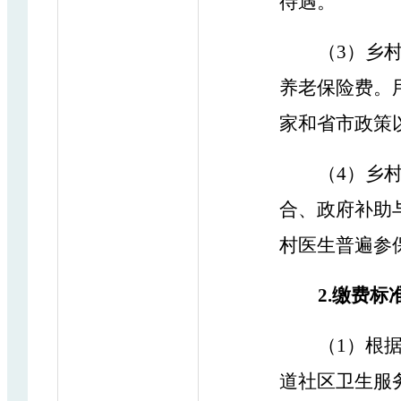
待遇。
（
3
）
乡
养老保险费。
家和省市政策
（
4
）
乡
合、政府补助
村医生普遍参
2.
缴费标
（
1
）
根
道社区卫生服