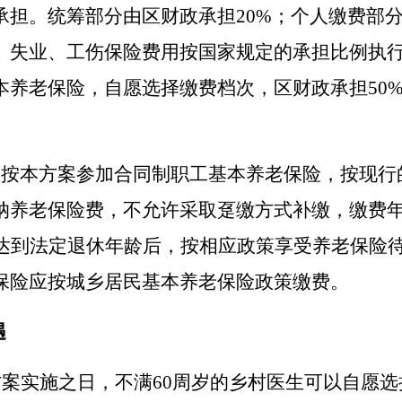
承担。
统筹部分由区
财政承担
20%
；
个人缴费部
、失业、工伤保险费用按国家规定的承担比例执
本养老保险，自愿选择缴费档次，区财政承担
50
生按本
方案
参加
合同制
职工基本养老保险，
按现行
纳养老保险费，不允许采取趸缴方式补缴，缴费
达到法定退休年龄后，
按相应政策享受养老保险
保险
应按
城乡居民基本养老保险
政策缴费。
遇
方案实施之日，
不满
60周岁的乡村医生
可以自愿选