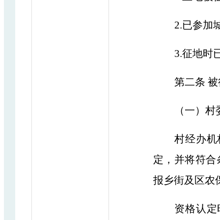
2.已参
3.征地
第二条
被
（一）村
村经办机
定，并将符合
报乡街及区农
资格认定