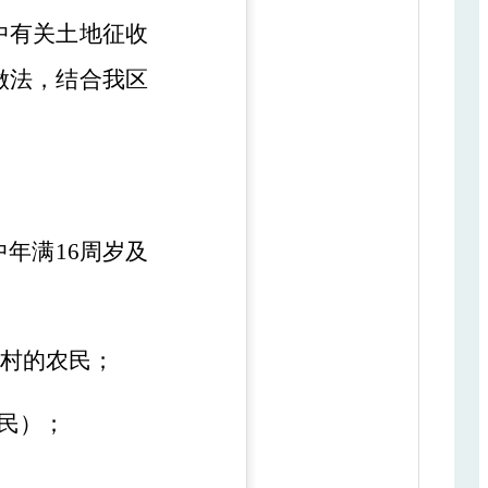
中有关土地征收
做法，结合我区
中年满
16周岁及
制村的农民；
农民）；