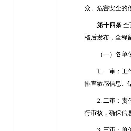
众、危害安全的
第十
四
条
全
格后发布，全程
（一）
各单
1. 一审：
工
排查敏感信息、
2. 二审
行审核，确保信
3. 三审