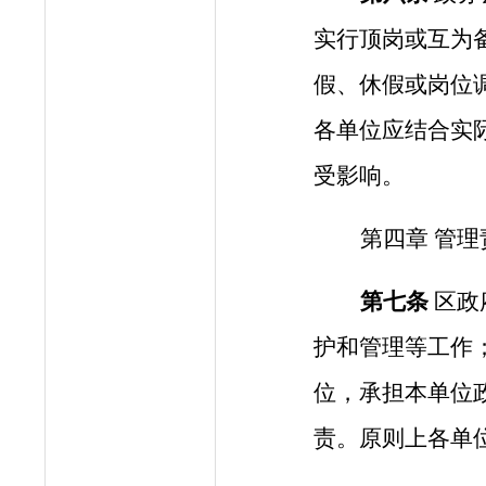
实行顶岗或互为
假、休假或岗位
各
单位应结合实
受影响。
第
四
章
管理
第
七
条
区政
护和管理等工作
位，
承担
本单位
责
。
原则上
各单