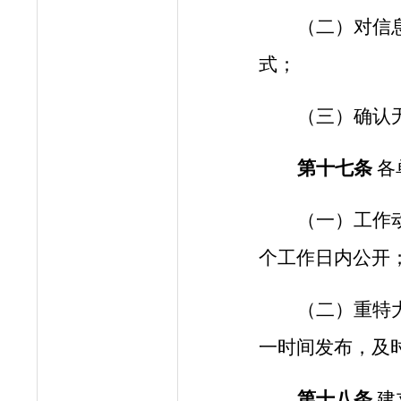
（二）对信
式；
（三）确认
第十
七
条
各
（
一
）工作
个工作日内公开
（
二
）重特
一时间发布，及
第十
八
条
建