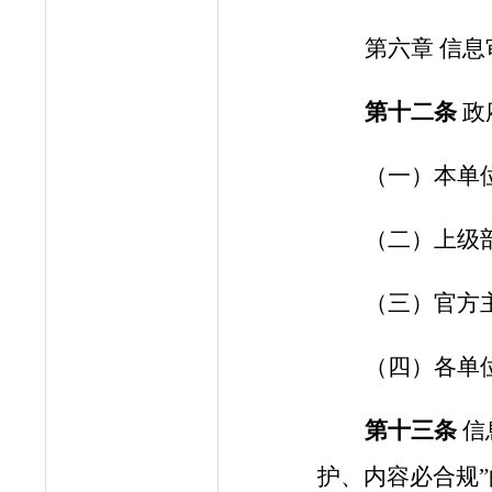
第
六
章
信息
第十
二
条
政
（一）本单
（二）上级
（三）
官方
（四）
各单
第十
三
条
信
护、内容必合规