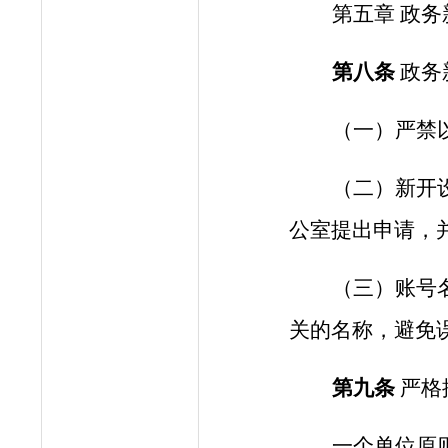
第
五
章
政务
第
八
条
政务
（一）严禁
（二）新开
公室
提出申请，
（三）账号
关的名称，避免
第
九
条
严格
一个单位原