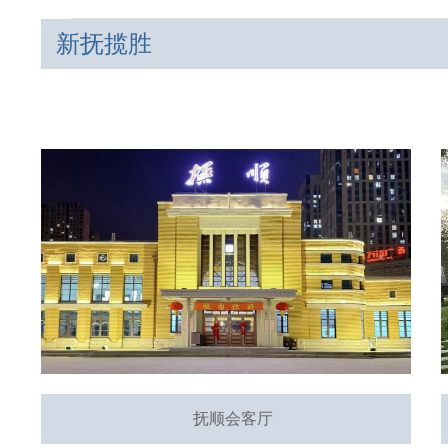
新抚揽胜
抚顺会客厅