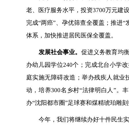
老、医疗服务水平，
投资
3700
万元建
完成“两癌”、孕优筛查全覆盖；
推进“
体系，加快推进居民医保全覆盖。
发展社会事业。
促进义务教育均
办幼儿园学位
240个；完成北台小学
庭实施无障碍改造；举办残疾人就业技
动，培养300名乡村“法律明白人”。
丰
办“沈阳都市圈”足球赛和煤精琥珀雕
今年，我们将继续办好十件民生实